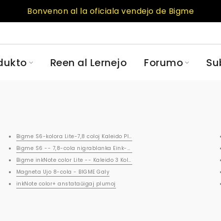
Bonvenon al la oficiala vendejo de Bigme
dukto
Reen al Lernejo
Forumo
Su
Bigme S6-kolora Lite-7,8 coloj Kaleido Plus E-notbloko
Bigme S6 -- 7,8-cola nigrablanka Eink-tabulkomputilo
Bigme inkNote color Lite -- Kaleido 3 Kolora E-inka Tablojdo
Magneta Ujo 8-cola - BIGME Galy
inkNote color+ anstataŭigaj plumoj