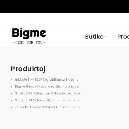
Saltu
al
enhavo
Butiko
Pro
Produktoj
inkNoteS -- 10.3'' Nigra&Blanka E-legilo
Bigme Read-6-cola dediĉita librolegilo
GUOYUE V6 Koloro kun Kolora E-inko Kaleido 3 E-leganto
Guoyue K3 Color -- 10,3-cola Kaleido 3-kolora E-inka ekrano sen fotilo
7.8-cola Kaleido 3 Kolora E-noto --Bigme S6 Kolora+