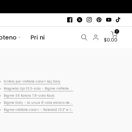
0
bteno
Pri ni
$0.00
Grifelo por inkNote color+ kaj Galy
Magneta Ujo 10.3-cola - Bigme inkNote color+
Bigme S6 Kolora 7.8-cola Kazo
Bigme Galy - la unua 8-cola ekrano de la mondo kun kolora e-inka tabulkom
Bigme inkNote color+ - Kaleido3 10.3'' e-legilo kun ujo kaj grifelo