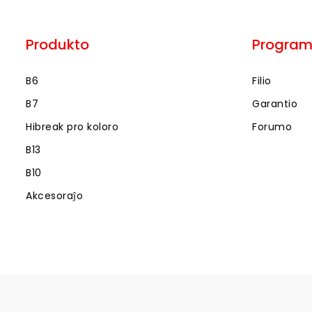
Produkto
Progra
B6
Filio
B7
Garantio
Hibreak pro koloro
Forumo
B13
B10
Akcesoraĵo
Kopirajto © [jaro]
supershopify
ĉiuj rajtoj rezervitaj.