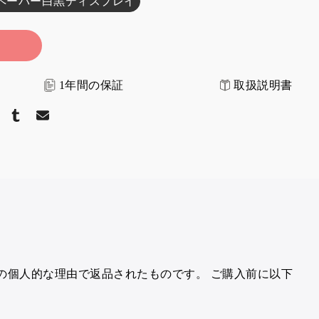
 電子ペーパー白黒ディスプレイ
をご確認ください。
ンス：
すべての中古デバイスには 1 年間の保証が
り、現地の国からのみ配送されます。
発送は下記
配いたします。
14日間。
追跡番号を記載したメー
1年間の保証
取扱説明書
ちください。
：中古品は、品質上の問題が検証可能な場合を除
は受け付けておりません。ご注文前に必ずご確認く
定の個人的な理由で返品されたものです。
ご購入前に以下