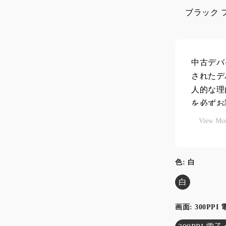
ブラック 
中古デバ
されたデ
人的な理
を必ずお
View Mo
デバイス
軽い傷が
色:
白
パッケー
ります。
白
付属品:
画面:
300PP
属します