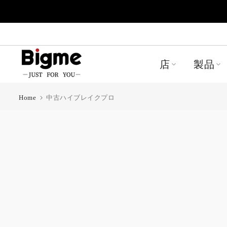
Skip
to
content
店
製品
Home
中古ハイブレイクプロ