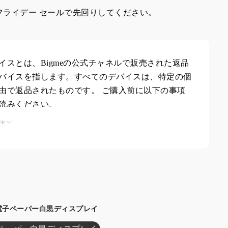
フライデー セールで先回りしてください。
イスとは、Bigmeの公式チャネルで販売された返品
バイスを指します。すべてのデバイスは、特定の個
由で返品されたものです。
ご購入前に以下の事項
読みください。
re
:
中古品はほぼ新品で、正常に動作します。表面に
ある場合があります。
ジ:
パッケージは開封または開梱される可能性があ
パッケージにはデバイス、ケース、スタイラスが付
I 電子ペーパー白黒ディスプレイ
が、その他の付属品は必ずしも付属しません。製品