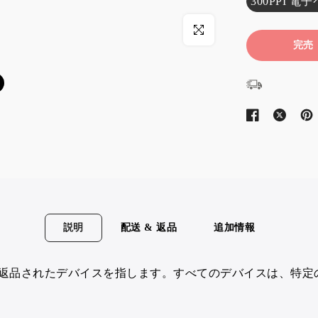
300PPI
タイトル
Click to enlarge
メンテナ
完売
付いてお
の通り手
ルをお待
重要事項
き、返品
ださい。
説明
配送 & 返品
追加情報
れた返品されたデバイスを指します。すべてのデバイスは、特