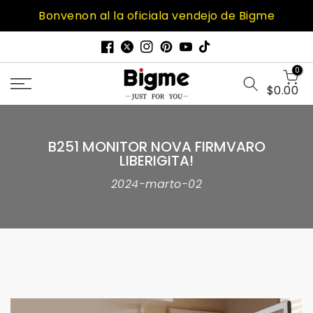
Saltu
Bonvenon al la oficiala vendejo de Bigme
al
enhavo
0
$0.00
B251 MONITOR NOVA FIRMVARO
LIBERIGITA!
2024-marto-02