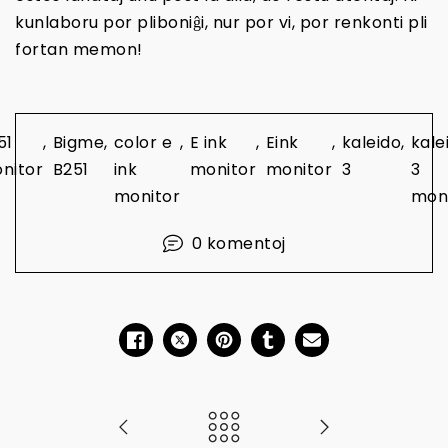
kunlaboru por pliboniĝi, nur por vi, por renkonti pli
fortan memon!
51
,
Bigme
,
color e
,
E ink
,
Eink
,
kaleido
,
kale
nitor
B251
ink
monitor
monitor
3
3
monitor
mon
0 komentoj