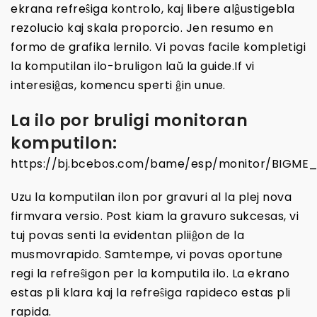
ekrana refreŝiga kontrolo, kaj libere alĝustigebla
rezolucio kaj skala proporcio. Jen resumo en
formo de grafika lernilo. Vi povas facile kompletigi
la komputilan ilo-bruligon laŭ la guide.If vi
interesiĝas, komencu sperti ĝin unue.
La ilo por bruligi monitoran
komputilon:
https://bj.bcebos.com/bame/esp/monitor/BIGME
Uzu la komputilan ilon por gravuri al la plej nova
firmvara versio. Post kiam la gravuro sukcesas, vi
tuj povas senti la evidentan pliiĝon de la
musmovrapido. Samtempe, vi povas oportune
regi la refreŝigon per la komputila ilo. La ekrano
estas pli klara kaj la refreŝiga rapideco estas pli
rapida.