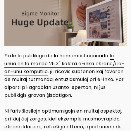
Ekde la publikigo de la homamasfinancado
la
unua en la mondo 25.3" kolora e-inka ekrano/ĉio-
en-unu komputilo
, ĝi ricevis subtenon kaj favoron
de multaj tutmondaj entuziasmuloj pri e-inko. Por
alporti pli agrablan uzanto-sperton, ni ĵus
publikigis gravan ĝisdatigon.
Ni faris ŝlosilajn optimumigojn en multaj aspektoj,
pri kiuj ĉiuj zorgas, kiel ekzemple musmovrapido,
ekrana klareco, refreŝiga ofteco, oportuneco de