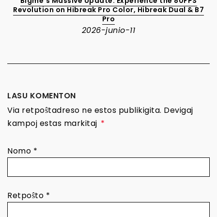
Bigme's Massive Update: Experience the 80FPS
Revolution on Hibreak Pro Color, Hibreak Dual & B7
Pro
2026-junio-11
LASU KOMENTON
Via retpoŝtadreso ne estos publikigita. Devigaj
kampoj estas markitaj
*
Nomo
*
Retpoŝto
*